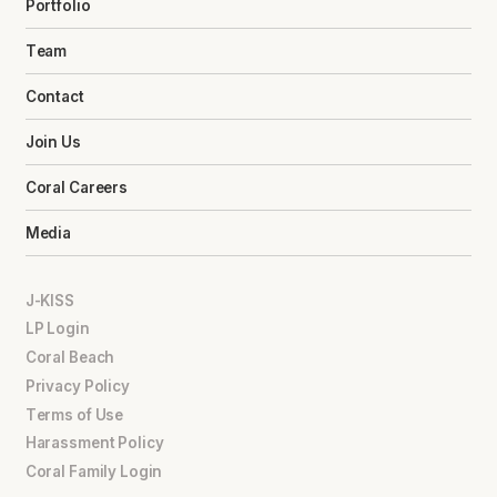
Portfolio
Team
Contact
Join Us
Coral Careers
Media
J-KISS
LP Login
Coral Beach
Privacy Policy
Terms of Use
Harassment Policy
Coral Family Login