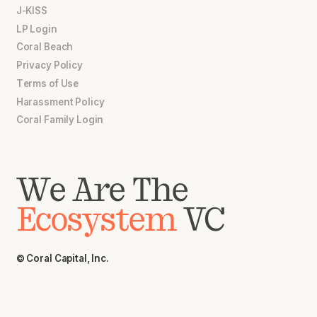
J-KISS
LP Login
Coral Beach
Privacy Policy
Terms of Use
Harassment Policy
Coral Family Login
We Are The
Ecosystem
VC
© Coral Capital, Inc.