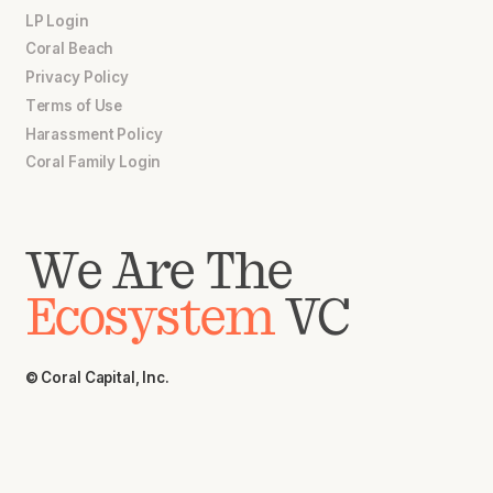
LP Login
Coral Beach
Privacy Policy
Terms of Use
Harassment Policy
Coral Family Login
We Are The
Ecosystem
VC
© Coral Capital, Inc.