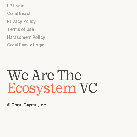
LP Login
Coral Beach
Privacy Policy
Terms of Use
Harassment Policy
Coral Family Login
We Are The
Ecosystem
VC
© Coral Capital, Inc.