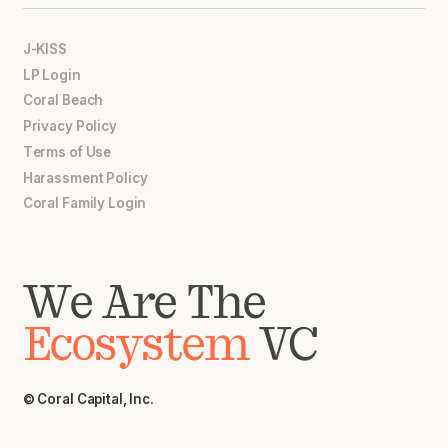
J-KISS
LP Login
Coral Beach
Privacy Policy
Terms of Use
Harassment Policy
Coral Family Login
We Are The
Ecosystem
VC
© Coral Capital, Inc.