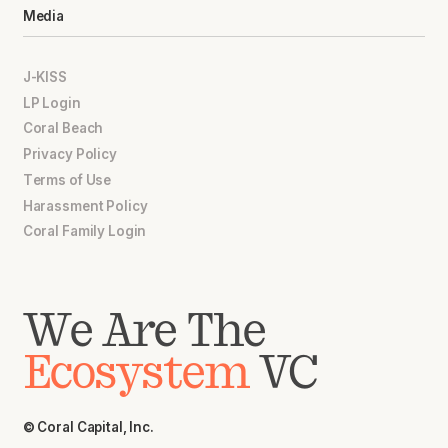
Media
J-KISS
LP Login
Coral Beach
Privacy Policy
Terms of Use
Harassment Policy
Coral Family Login
We Are The
Ecosystem
VC
© Coral Capital, Inc.