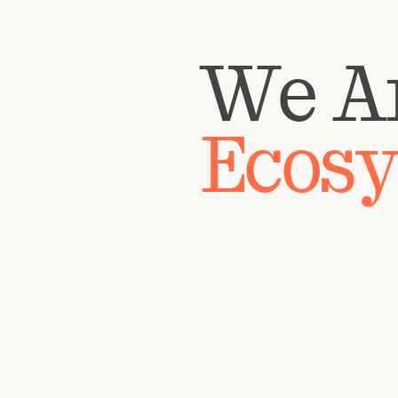
We A
Ecos