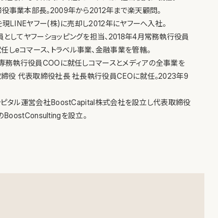
役事業本部長。2009年から2012年まで楽天顧問。
を現LINEヤフー(株)に売却し2012年にヤフーへ入社。
員としてヤフーショッピングを担当、2018年4月常務執行役員
任しeコマース、トラベル事業、金融事業を管轄。
役 専務執行役員COOに就任しコマースとメディアの全事業を
取締役 代表取締役社長 社長執行役員CEOに就任。2023年9
ャピタル運営会社BoostCapital株式会社を設立し代表取締役
oostConsultingを設立。