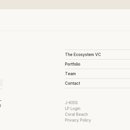
The Ecosystem VC
Portfolio
Team
Contact
ー
J-KISS
的
LP Login
Coral Beach
Privacy Policy