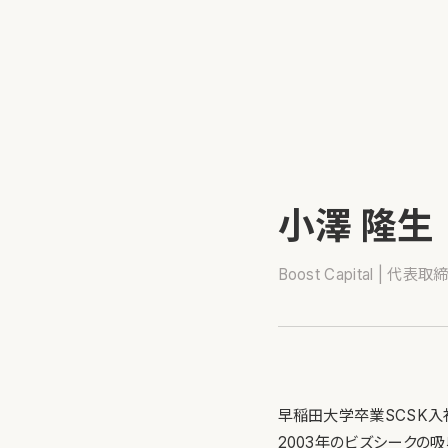
小澤 隆生
Boost Capital | 代表
早稲田大学卒業SCSK入社
2003年のビズシークの