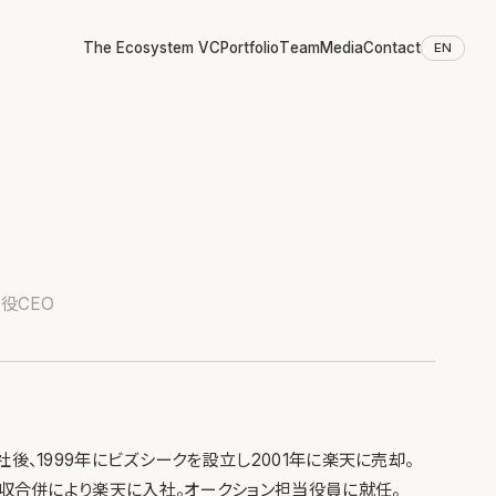
The Ecosystem VC
Portfolio
Team
Media
Contact
EN
取締役CEO
後、1999年にビズシークを設立し2001年に楽天に売却。
吸収合併により楽天に入社。オークション担当役員に就任。