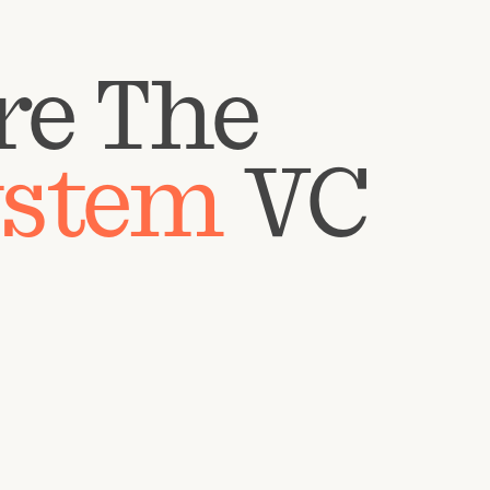
re The
ystem
VC