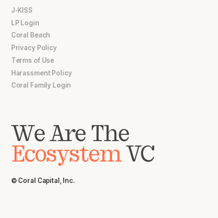
J-KISS
LP Login
Coral Beach
Privacy Policy
Terms of Use
Harassment Policy
Coral Family Login
We Are The
Ecosystem
VC
© Coral Capital, Inc.