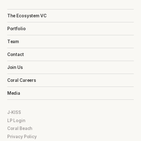
The Ecosystem VC
Portfolio
Team
Contact
Join Us
Coral Careers
Media
J-KISS
LP Login
Coral Beach
Privacy Policy