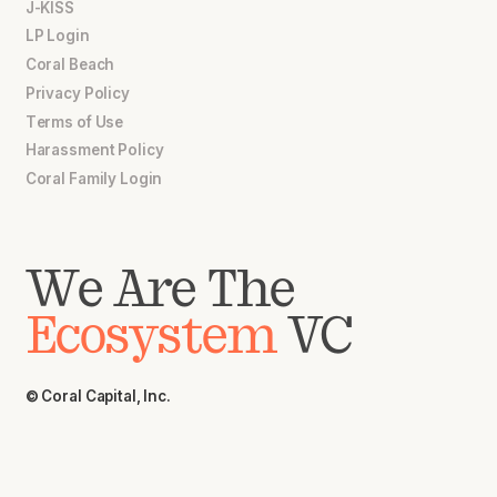
J-KISS
LP Login
Coral Beach
Privacy Policy
Terms of Use
Harassment Policy
Coral Family Login
We Are The
Ecosystem
VC
© Coral Capital, Inc.