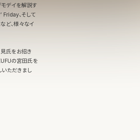
のデモデイを解説す
Friday、そして
tなど、様々なイ
古見氏をお招き
KUFUの宮田氏を
しいただきまし