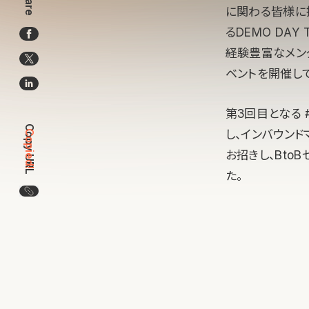
Share
に関わる皆様に提
るDEMO DAY 
経験豊富なメンタ
ベントを開催し
第3回目となる #5
Copy URL
し、インバウンド
Copied!
お招きし、Bt
た。
この記事のURLをコピー