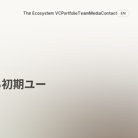
The Ecosystem VC
Portfolio
Team
Media
Contact
EN
ける初期ユー