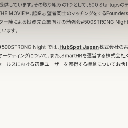
供しています。その取り組みの1つとして、500 Startups
THE MOVIEや、起業志望者同士のマッチングをするFounders’ 
ー陣による投資先企業向けの勉強会#500STRONG Nigh
ています。
00STRONG Night では、
HubSpot Japan
株式会社の
マーケティングについて、また、SmartHRを運営する株式会社
oBセールスにおける初期ユーザーを獲得する極意についてお話