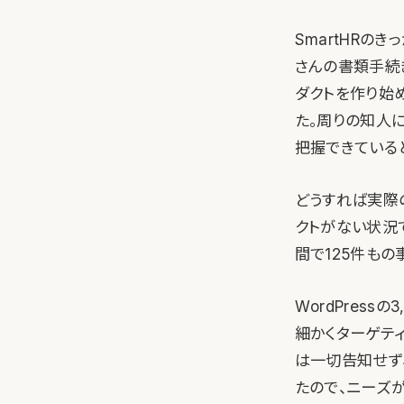
SmartHRの
さんの書類手続
ダクトを作り始
た。周りの知人
把握できている
どうすれば実際
クトがない状況
間で125件も
WordPress
細かくターゲテ
は一切告知せず、
たので、ニーズ