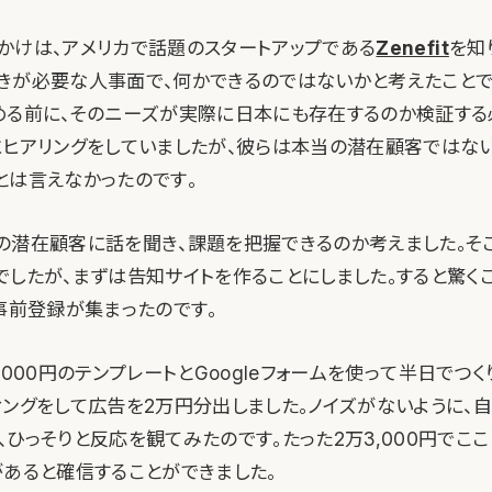
きっかけは、アメリカで話題のスタートアップである
Zenefit
を知
きが必要な人事面で、何かできるのではないかと考えたことで
める前に、そのニーズが実際に日本にも存在するのか検証する
にヒアリングをしていましたが、彼らは本当の潜在顧客ではな
とは言えなかったのです。
の潜在顧客に話を聞き、課題を把握できるのか考えました。そ
でしたが、まずは告知サイトを作ることにしました。すると驚くこ
の事前登録が集まったのです。
の3,000円のテンプレートとGoogleフォームを使って半日でつくり
ィングをして広告を2万円分出しました。ノイズがないように、自
ひっそりと反応を観てみたのです。たった2万3,000円でこ
があると確信することができました。