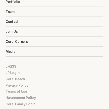
Portfolio
Team
Contact
Join Us
Coral Careers
Media
J-KISS
LP Login
Coral Beach
Privacy Policy
Terms of Use
Harassment Policy
Coral Family Login