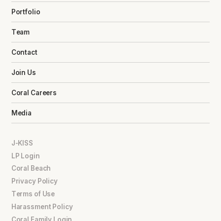
Portfolio
Team
Contact
Join Us
Coral Careers
Media
J-KISS
LP Login
Coral Beach
Privacy Policy
Terms of Use
Harassment Policy
Coral Family Login