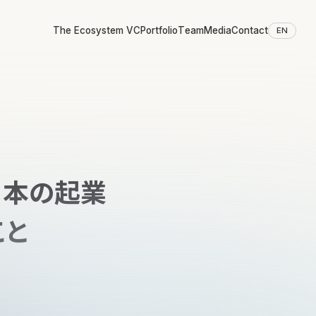
The Ecosystem VC
Portfolio
Team
Media
Contact
EN
日本の起業
こと