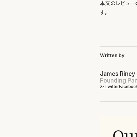
本文のレビュー
す。
Written by
James Riney
Founding Par
X-Twitter
Faceboo