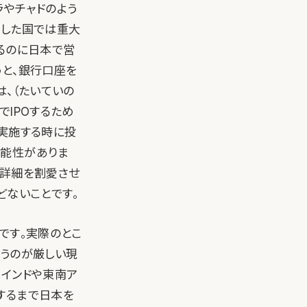
ラやチャドのよう
定した国では重大
るのに日本で営
うと、銀行口座を
は、（たいていの
IPOするため
を実施する時に投
可能性がありま
は詳細を割愛させ
どないことです。
です。実際のとこ
いうのが厳しい現
た。インドや東南ア
するまで日本を