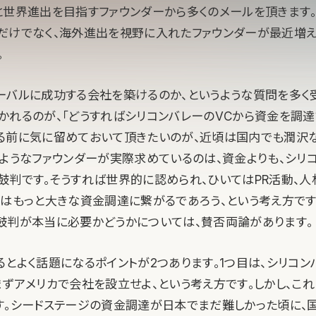
と世界進出を目指すファウンダーから多くのメールを頂きます
だけでなく、海外進出を視野に入れたファウンダーが最近増え
。
ーバルに成功する会社を築けるのか、というような質問を多く
かれるのが、「どうすればシリコンバレーのVCから資金を調達
る前に気に留めておいて頂きたいのが、近頃は国内でも潤沢
のようなファウンダーが実際求めているのは、資金よりも、シリ
鼓判です。そうすれば世界的に認められ、ひいてはPR活動、人
れはもっと大きな資金調達に繋がるであろう、という考え方で
鼓判が本当に必要かどうかについては、賛否両論があります。
るとよく話題になるポイントが2つあります。1つ目は、シリコ
まずアメリカで会社を設立せよ、という考え方です。しかし、こ
す。シードステージの資金調達が日本でまだ難しかった頃に、