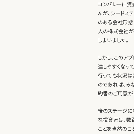
コンバレーに資
んが、シードス
のある会社形態
人の株式会社が
しまいました。
しかし、このア
達しやすくなっ
行っても状況は
のであれば、み
約書
のご用意が
後のステージに
な投資家は、数
ことを当然のこ