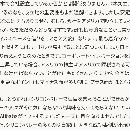
日本で会社設立しているか否かとは関係ありません。ベネズエ
いるのなら、設立地の重要性もまだ理解できます。しかし、安
になるはずもありません。むしろ、会社をアメリカで設立してい
うが、ただただめんどうなはずです。最も初歩的なことから言
フィススペースを借りることさえ大変になります。最も厄介なの
で上場するにはハードルが高すぎることに気づいてしまい）日本で
り替えようと決めたときです。コーポレート・インバージョン
上昇している場合、アメリカの株主はアメリカで課税される
討しなければならないことが他にもたくさんありますが、今回
。重要なポイントは、マイナス面が多い割に、プラス面がほとん
トは、どうすればシリコンバレーで注目を集めることができるか
レーの人々がその気にならないと興味を持ってもらえない、と
uやAlibabaがヒットするまで、誰も中国に目を向けませんでし
た。シリコンバレーの多くの投資家は、大きな成功事例が出現