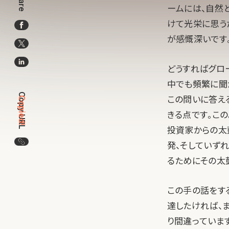
Share
ームには、自然
けて光栄に思う
が感慨深いです
どうすればグロ
中でも頻繁に聞
Copy URL
この問いに答え
Copied!
きる点です。こ
投資家からの太
この記事のURLをコピー
発、そしていず
るためにその太
この手の話をす
達したければ、
り間違っていま