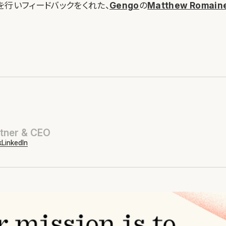
を行いフィードバックをくれた、
Gengo
の
Matthew Romain
tner & CEO
k
LinkedIn