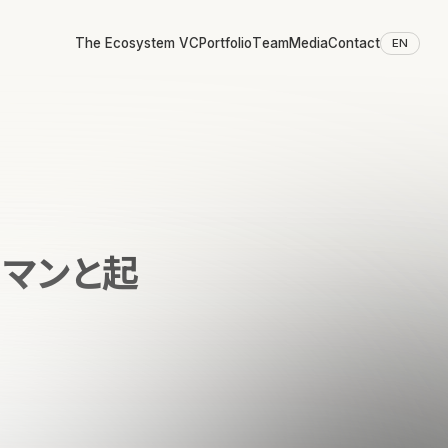
The Ecosystem VC
Portfolio
Team
Media
Contact
EN
ーマンと起