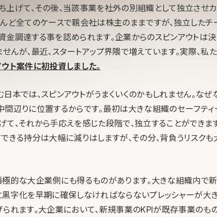
ち上げて、その後、当該事業を社外の別組織として独立させカ
とんど全てのケースで親会社は株主のままですが、独立したチ
資金調達する事を認められます。企業からのスピンアウトは決
せんが、最近、スタートアップ界隈で増えています。実際、私たち5
アウト案件に初投資しました。
む日本では、スピンアウトがうまくいくのかもしれません。なぜ
中間辺りに位置するからです。最初は大きな組織のセーフティ
げて、それから手応えを感じた段階で、独立することができま
有できる持分は大幅に減りはしますが、その分、背負うリスクも
積極的な大企業側にも得るものがあります。大きな組織内で
と黒字化を早期に確保しなければならないプレッシャーが大
げられます。大企業において、新規事業のKPIが既存事業のも