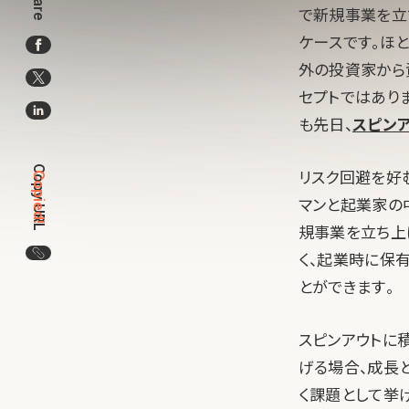
Share
で新規事業を立
ケースです。ほ
外の投資家から
セプトではありま
も先日、
スピン
Copy URL
リスク回避を好
Copied!
マンと起業家の
規事業を立ち上
この記事のURLをコピー
く、起業時に保
とができます。
スピンアウトに
げる場合、成長
く課題として挙