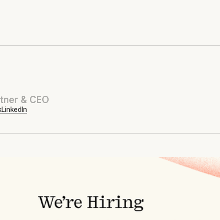
tner & CEO
k
LinkedIn