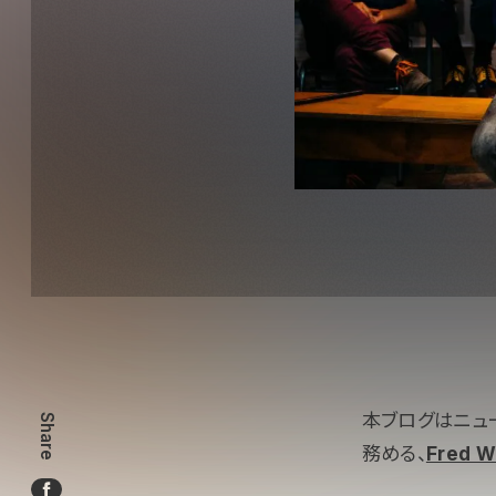
本ブログはニュ
Share
務める、
Fred 