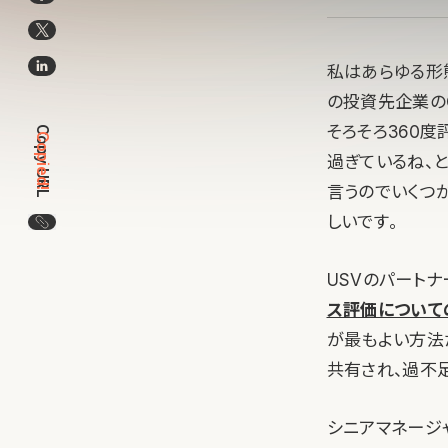
私はあらゆる形態
の投資先企業の
そろそろ360
Copy URL
Copied!
過ぎているね、
言うのでいくつ
しいです。
この記事のURLをコピー
USVのパートナー
ス評価について
が最もよい方法
共有され、過不
シニアマネージ