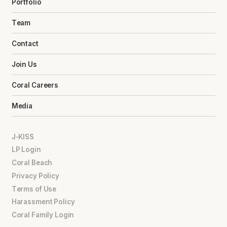
Portfolio
Team
Contact
Join Us
Coral Careers
Media
J-KISS
LP Login
Coral Beach
Privacy Policy
Terms of Use
Harassment Policy
Coral Family Login