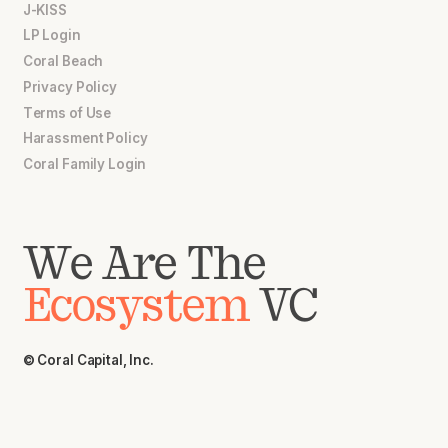
J-KISS
LP Login
Coral Beach
Privacy Policy
Terms of Use
Harassment Policy
Coral Family Login
We Are The
Ecosystem
VC
© Coral Capital, Inc.