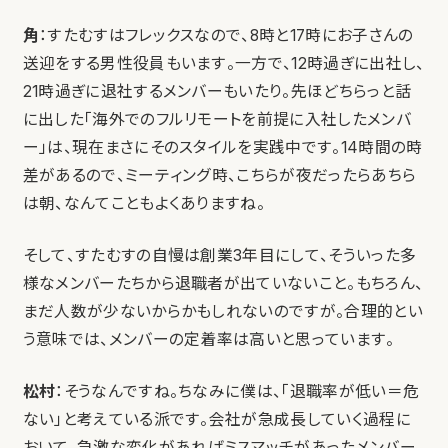
角
：すたむすはフレックスなので、8時と17時にお子さんの
送迎をする男性役員もいます。一方で、12時過ぎに出社し、
21時過ぎに退社するメンバーもいたり。先ほどちらっと話
に出した「海外でのフルリモートを前提に入社したメンバ
ー」は、現在まさにそのスタイルを実践中です。14時間の時
差があるので、ミーティング時、こちらが夜だったらあちら
は朝、なんてこともよくありますね。
そして、すたむすの自慢は創業3年目にして、そういった多
様なメンバーたちから退職者が出ていないこと。もちろん、
まだ人数が少ないからかもしれないのですが。合理的とい
う意味では、メンバーの定着率は高いと思っています。
松村
：そうなんですね。ちなみに僕は、「退職率が低い＝危
ない」と考えている派です。会社が急成長していく過程に
おいて、急激な変化があればミスマッチがあったメンバー