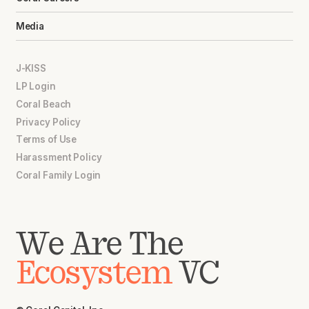
Media
J-KISS
LP Login
Coral Beach
Privacy Policy
Terms of Use
Harassment Policy
Coral Family Login
We Are The
Ecosystem
VC