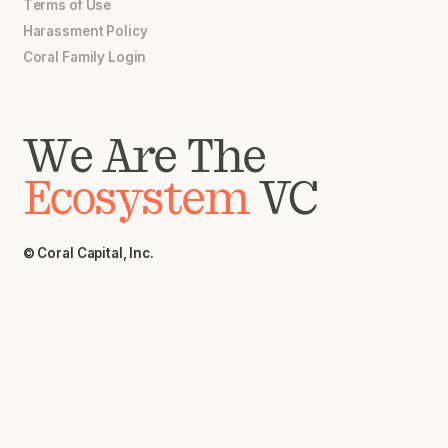
Terms of Use
Harassment Policy
Coral Family Login
We Are The
Ecosystem
VC
© Coral Capital, Inc.