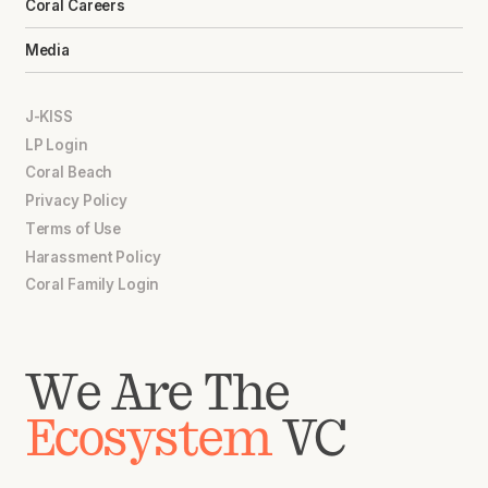
Coral Careers
Media
J-KISS
LP Login
Coral Beach
Privacy Policy
Terms of Use
Harassment Policy
Coral Family Login
We Are The
Ecosystem
VC