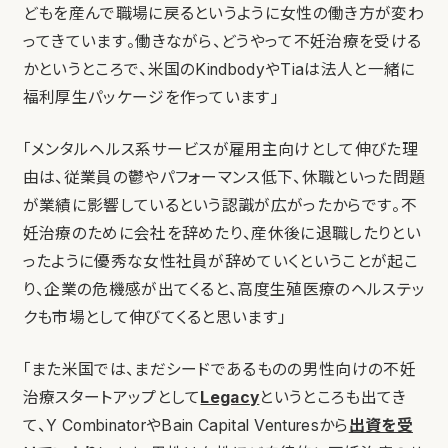
どもを産んで職場に戻るというように女性の働き方が変わ
ってきています。働きながら、どうやって不妊治療を受ける
かというところで、米国のKindbodyやTiaは法人と一緒に
福利厚生パッケージを作っています」
「メンタルヘルス系サービスが雇用主向けとして伸びた理
由は、従業員の鬱やパフォーマンス低下、休職といった問題
が業績に影響しているという認識が広がったからです。不
妊治療のために会社を辞めたり、産休後に退職したりとい
ったように優秀な女性社員が辞めていくということが起こ
り、企業の危機感が出てくると、高度生殖医療のヘルステッ
クも市場として伸びてくると思います」
「また米国では、まだシードであるものの男性向けの不妊
治療スタートアップとして
Legacy
というところも出てき
て、Y CombinatorやBain Capital Venturesから
出資を受