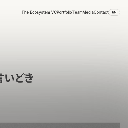
The Ecosystem VC
Portfolio
Team
Media
Contact
EN
言いどき