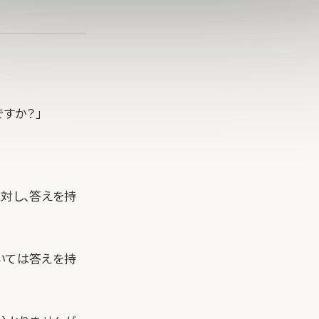
すか？」
対し、答えを持
いては答えを持