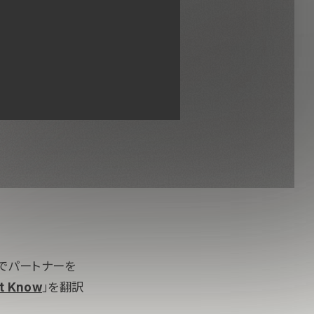
でパートナーを
’t Know
」を翻訳