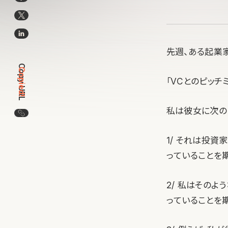
先週、ある起業
Copy URL
Copied!
「VCとのピッチ
私は彼女に次の
この記事のURLをコピー
1/ それは投
っていることを
2/ 私はその
っていることを