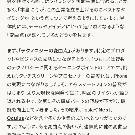
会を検討する際にはタイミングを判断基準に含めることが
多く、「本当に今が、この企業を立ち上げるのにベストなタ
イミングか」という点について考えるようにしています。具
体的には、チームやアイデアにとって追い風となるような
「変曲点」が訪れているかどうかを見ます。
まず、「
テクノロジーの変曲点
」があります。特定のプロダ
クトやビジネスの成功につながるような、1つもしくは複数
のテクノロジーに関わるターニングポイントのことです。例
えば、タッチスクリーンやプロセッサーの高度化は、iPhone
の実現につながりました。そこからスマートフォンの普及が
はじまり、より大規模な開発や生産、納品のサイクルが繰り
返される中で、次第にその構成パーツの値段が下がり、機
能も向上していきました。その結果、Teslaや
Nest
、
Oculus
などを含む多くの企業の成功へとつながったので
す。このように、ある変曲点の勢いが、連鎖的に他の変曲点