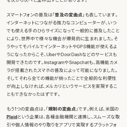
を次から次へと生み出すことがあります。
スマートフォンの普及は「
普及の変曲点
」も表しています。
インターネットにつながる強力なコンピューターが、いつ
でも使える手のひらサイズになって一般的に普及したこと
により、世界中で様々な機会が爆発的に生まれました。そ
うやってモバイルでインターネットやGPS機能が使えるよ
うになったからこそ、UberやDoorDashなどのサービスも
開発できたのです。InstagramやSnapchatも、高機能カメ
ラが搭載されたスマホの普及によって可能になりました。
そしてそれら全ての機能が揃ったことで全般的な利便性
が向上しなければ、メルカリというサービスを実現するこ
ともできなかったはずです。
もう1つの変曲点は、「
規制の変曲点
」です。例えば、米国の
Plaid
という企業は、各種金融機関と連携し、スムーズな取
引や個人情報のやり取りをアプリで実現するプラットフォ