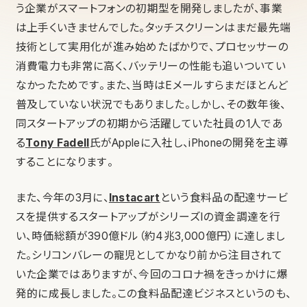
う企業がスマートフォンの初期型を開発しましたが、事業
は上手くいきませんでした。タッチスクリーンはまだ最先端
技術として実用化が進み始めたばかりで、プロセッサーの
消費電力も非常に高く、バッテリーの性能も追いついてい
なかったためです。また、当時はEメールすらまだほとんど
普及していない状況でもありました。しかし、その数年後、
同スタートアップの初期から活躍していた社員の1人であ
る
Tony Fadell
氏がAppleに入社し、iPhoneの開発を主導
することになります。
また、今年の3月に、
Instacart
という食料品の配達サービ
スを提供するスタートアップがシリーズIの資金調達を行
い、時価総額が390億ドル（約4兆3,000億円）に達しまし
た。シリコンバレーの寵児としてかなり前から注目されて
いた企業ではありますが、今回のコロナ禍をきっかけに爆
発的に成長しました。この食料品配達ビジネスというのも、