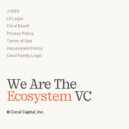
J-KISS
LP Login
Coral Beach
Privacy Policy
Terms of Use
Harassment Policy
Coral Family Login
We Are The
Ecosystem
VC
© Coral Capital, Inc.