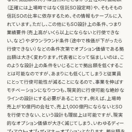
（正確には上場時ではなく信託SO設定時）や、そもそもの
信託SOの比率に依存するため、その情報もテーブルに入
れています。ただし、この他にもSO設計上の条件、つまり
業績要件（売上高がいくら以上にならないと行使できな
い、など）やダウンラウンド条件（途中で株価が下がったら
行使できない）などの条件次第でオプション価値である拠
出額は大きく変わります。代表者にとって悩ましいのは、こ
のような設計上の条件をいじることで拠出額を低くするこ
とは可能なのですが、あまりにも低くしてしまうと従業員
にとって行使可能性が減ることになるので、事業を伸ばす
モチベーションになりつつも、現実的に行使可能な絶妙な
ラインの設計にする必要があることです。例えば、上場時
売上が10億円の会社で、売上1,000億円にならないとSO
を行使できない、という設計も理屈上は可能ですが、現実
的なオプション価値が大きく減じてしまう、いわゆるディー
プ・アウト・オブ・ザ・マネーオプションとなります。拠出額を