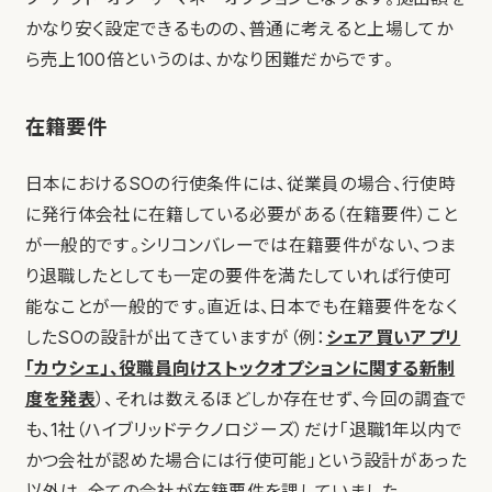
かなり安く設定できるものの、普通に考えると上場してか
ら売上100倍というのは、かなり困難だからです。
在籍要件
日本におけるSOの行使条件には、従業員の場合、行使時
に発行体会社に在籍している必要がある（在籍要件）こと
が一般的です。シリコンバレーでは在籍要件がない、つま
り退職したとしても一定の要件を満たしていれば行使可
能なことが一般的です。直近は、日本でも在籍要件をなく
したSOの設計が出てきていますが（例：
シェア買いアプリ
「カウシェ」、役職員向けストックオプションに関する新制
度を発表
）、それは数えるほどしか存在せず、今回の調査で
も、1社（ハイブリッドテクノロジーズ）だけ「退職1年以内で
かつ会社が認めた場合には行使可能」という設計があった
以外は、全ての会社が在籍要件を課していました。