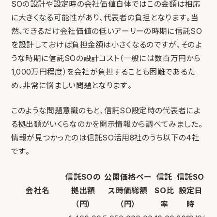
SOの設計や設定時の会社価値自体ではこの金額は相応
に大きくなる可能性があり、代表者の負担となります。当
然、できるだけ会社価値の低いアーリーの時期に信託SO
を設計しておけば負担金額は小さくなるのですが、そのよ
うな時期に信託SOの設計コスト（一般には数百万円から
1,000万円程度）を会社が負担することも困難であるた
め、非常に悩ましい問題となります。
このような問題意識のもと、信託SO設定時の代表者によ
る拠出額がいくらなのかを開示情報から調べてみました。
情報が見つかったのは信託SO活用8社のうち以下の4社
です。
信託SOの
公開価格ベー
信託
信託SO
会社名
拠出額
ス時価総額
SO比
設定日
（円）
（円）
率
時