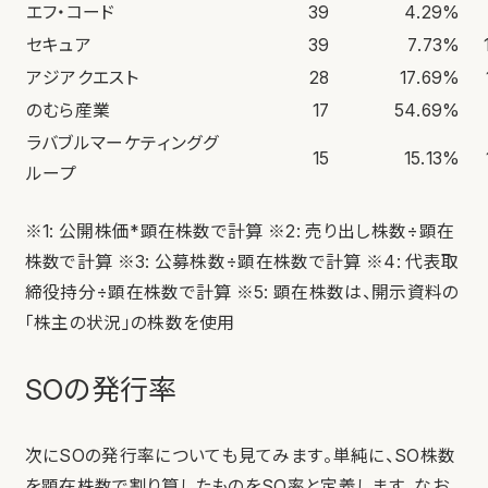
エフ・コード
39
4.29%
セキュア
39
7.73%
アジアクエスト
28
17.69%
のむら産業
17
54.69%
ラバブルマーケティンググ
15
15.13%
ループ
※1: 公開株価*顕在株数で計算 ※2: 売り出し株数÷顕在
株数で計算 ※3: 公募株数÷顕在株数で計算 ※4: 代表取
締役持分÷顕在株数で計算 ※5: 顕在株数は、開示資料の
「株主の状況」の株数を使用
SOの発行率
次にSOの発行率についても見てみます。単純に、SO株数
を顕在株数で割り算したものをSO率と定義します。なお、