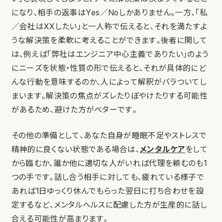
になり、相手の返事はYes／Noしかありません。一方、「私
／会社はXXしたい」と一人称で伝えると、それを満たすよ
うな解決策を柔軟に考えることができます。後者に関して
は、例えば「弊社はエンジニア中心主義でありたい」のよう
にニーズを状態・性質の形で伝えると、それが具体的にど
んな行動を意味するのか、人によって解釈がバラついてし
まいます。解決策の焦点がズレたりぼやけたりする可能性
があるため、避けた方がベターです。
その他の準備として、あなた自身が睡眠不足やストレスで
精神的に良くない状態である場合は、
メンタルケア
をして
から臨むか、誰か他に適切な人がいれば代理を頼むのも1
つの手です。話し合う相手に対しても、疲れている様子で
あれば1日ゆっくり休んでもらった翌日に打ち合わせを設
定するなど、メンタルヘルスに配慮した方が生産的に話し
合える可能性が高まります。