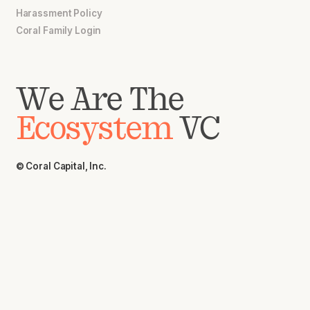
Harassment Policy
Coral Family Login
We Are The
Ecosystem
VC
© Coral Capital, Inc.