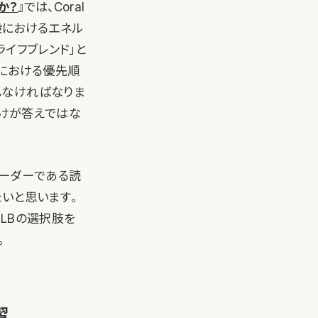
か？
』では、Coral
般におけるエネル
イフブレンド」と
生における優先順
しなければなりま
だけが答えではな
リーダーである読
いと思います。
LBの選択肢を
。
習