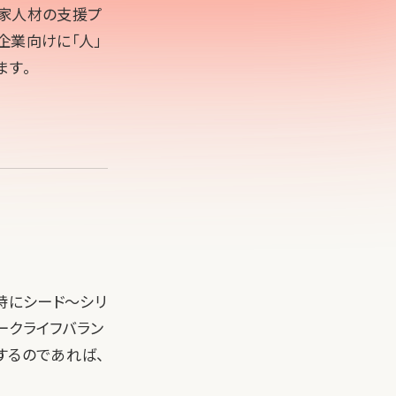
業家人材の支援プ
企業向けに「人」
ます。
特にシード〜シリ
ークライフバラン
味するのであれば、