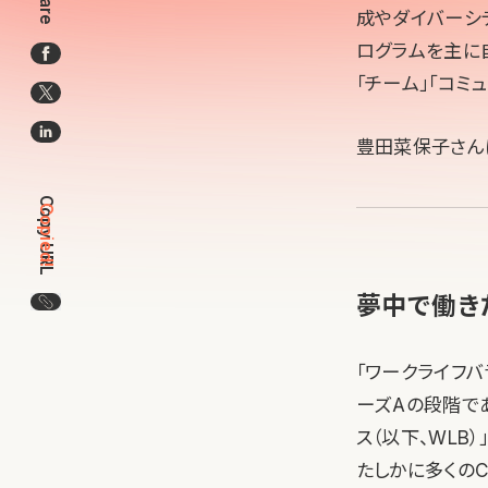
Share
成やダイバーシ
ログラムを主に
「チーム」「コミ
豊田菜保子さん
Copy URL
Copied!
夢中で働き
この記事のURLをコピー
「ワークライフ
ーズAの段階で
ス（以下、WLB
たしかに多くのC