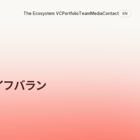
The Ecosystem VC
Portfolio
Team
Media
Contact
EN
イフバラン