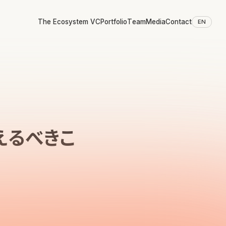
The Ecosystem VC
Portfolio
Team
Media
Contact
EN
えるべきこ