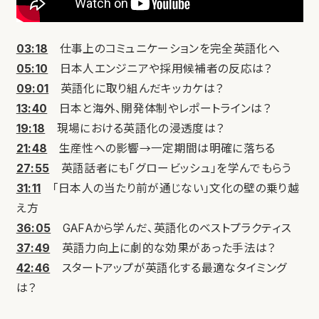
03:18
仕事上のコミュニケーションを完全英語化へ
05:10
日本人エンジニアや採用候補者の反応は？
09:01
英語化に取り組んだキッカケは？
13:40
日本と海外、開発体制やレポートラインは？
19:18
現場における英語化の浸透度は？
21:48
生産性への影響→一定期間は明確に落ちる
27:55
英語話者にも「グロービッシュ」を学んでもらう
31:11
「日本人の当たり前が通じない」文化の壁の乗り越
え方
36:05
GAFAから学んだ、英語化のベストプラクティス
37:49
英語力向上に劇的な効果があった手法は？
42:46
スタートアップが英語化する最適なタイミング
は？