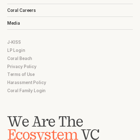
Coral Careers
Media
J-KISS
LP Login
Coral Beach
Privacy Policy
Terms of Use
Harassment Policy
Coral Family Login
We Are The
Ecosystem
VC