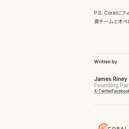
P.S. Cora
資チームとオペ
Written by
James Riney
Founding Par
X-Twitter
Faceboo