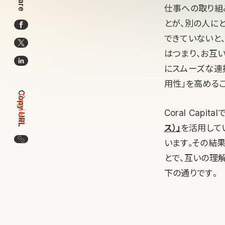
Share
仕事への取り組
とが、別の人に
できていないと
はつまり、お互
にスムーズな連
用性」を高める
Copy URL
Copied!
Coral Capital
ス）」
を活用して
この記事のURLをコピー
います。その結
とで、互いの理解
下の通りです。