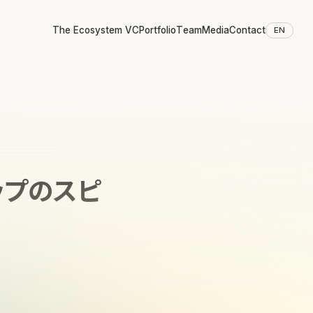
The Ecosystem VC
Portfolio
Team
Media
Contact
EN
ップのスピ