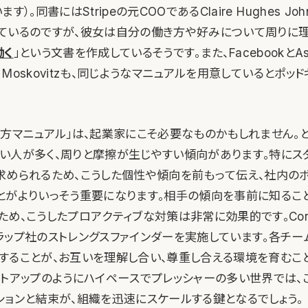
す）。同書にはStripeの元COOであるClaire Hughes Jo
ているのですが、彼女は自分の働き方や好みについて周りに
働く
」という文書を作成しているそうです。また、FacebookとA
n Moskovitzも、同じようなマニュアルを用意しているとポッ
き方マニュアル」は、起業家にこそ必要なものかもしれません。
い人が多く、周りと摩擦が生じやすい傾向があります。特にス
求められるため、こうした個性や傾向を前もって伝え、社内の
とがよりいっそう重要になります。相手の傾向を事前に知るこ
め、こうしたプロアクティブな対策は非常に効果的です。Cor
ラップ社のストレングスファインダーを実施しています。各チー
することが、お互いを理解し合い、尊重し合える環境を育むこ
ートアップのようにハイペースでプレッシャーの多い世界では、
ションと結束が、組織を迅速にスケールする鍵となるでしょう。