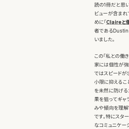
読の1冊だと思いま
ビューが含まれ
めに「
Claireと
者であるDusti
いました。
この「私との働
家には個性が強
ではスピードが
小限に抑えるこ
を未然に防げるた
果を狙ってギャ
みや傾向を理解
です。特にスタ
なコミュニケー