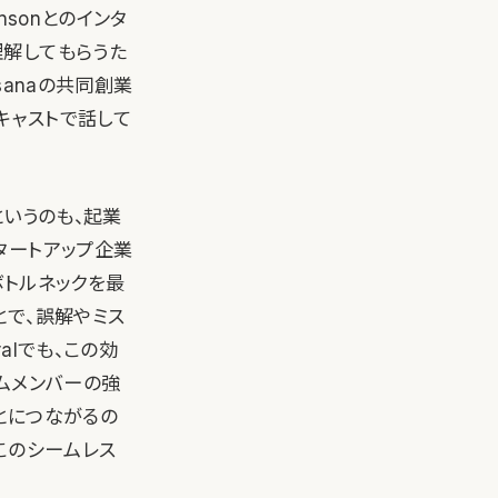
hnsonとのインタ
理解してもらうた
sanaの共同創業
ドキャストで話して
というのも、起業
タートアップ企業
ボトルネックを最
とで、誤解やミス
alでも、この効
ムメンバーの強
とにつながるの
このシームレス