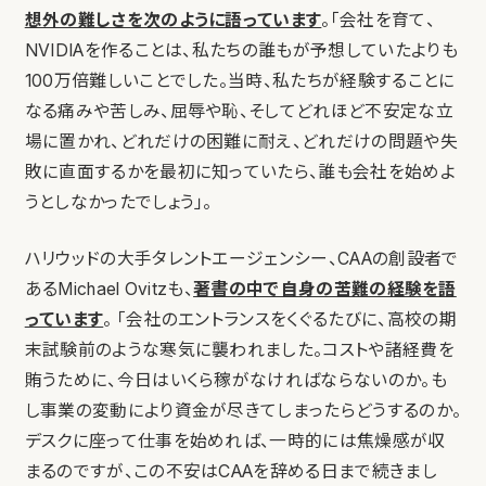
想外の難しさを次のように語っています
。「会社を育て、
NVIDIAを作ることは、私たちの誰もが予想していたよりも
100万倍難しいことでした。当時、私たちが経験することに
なる痛みや苦しみ、屈辱や恥、そしてどれほど不安定な立
場に置かれ、どれだけの困難に耐え、どれだけの問題や失
敗に直面するかを最初に知っていたら、誰も会社を始めよ
うとしなかったでしょう」。
ハリウッドの大手タレントエージェンシー、CAAの創設者で
あるMichael Ovitzも、
著書の中で自身の苦難の経験を語
っています
。 「会社のエントランスをくぐるたびに、高校の期
末試験前のような寒気に襲われました。コストや諸経費を
賄うために、今日はいくら稼がなければならないのか。も
し事業の変動により資金が尽きてしまったらどうするのか。
デスクに座って仕事を始めれば、一時的には焦燥感が収
まるのですが、この不安はCAAを辞める日まで続きまし