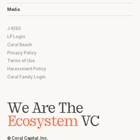
Media
J-KISS
LP Login
Coral Beach
Privacy Policy
Terms of Use
Harassment Policy
Coral Family Login
We Are The
Ecosystem
VC
© Coral Capital, Inc.