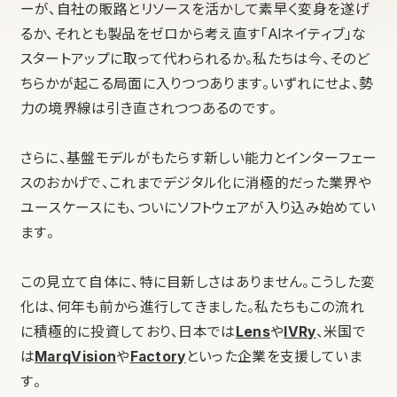
ーが、自社の販路とリソースを活かして素早く変身を遂げ
るか、それとも製品をゼロから考え直す「AIネイティブ」な
スタートアップに取って代わられるか。私たちは今、そのど
ちらかが起こる局面に入りつつあります。いずれにせよ、勢
力の境界線は引き直されつつあるのです。
さらに、基盤モデルがもたらす新しい能力とインターフェー
スのおかげで、これまでデジタル化に消極的だった業界や
ユースケースにも、ついにソフトウェアが入り込み始めてい
ます。
この見立て自体に、特に目新しさはありません。こうした変
化は、何年も前から進行してきました。私たちもこの流れ
に積極的に投資しており、日本では
Lens
や
IVRy
、米国で
は
MarqVision
や
Factory
といった企業を支援していま
す。