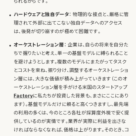
られるからです。
ハードウェアと独自データ
： 物理的な接点と、厳格に管
理されて外部に出てこない独自データへのアクセス
は、後発が切り崩すのが極めて困難です。
オーケストレーション層
： 企業は、自らの将来を自分た
ちで握りたいと考え、単一の基盤モデルに縛られること
を避けようとします。複数のモデルにまたがってタスク
とコストを束ね、振り分け、調整するオーケストレーショ
ン層には、大きな価値が積み上がっていきます（このオ
ーケストレーション層を手がける米国のスタートアップ
Factory
に私たちが投資した背景も、まさにここにあり
ます）。基盤モデルだけに頼ると高くつきますし、最先端
の利用の多くは、今のところ各社が採算度外視で安く提
供しているのが実情です。業界が実際に利益を出さな
ければならなくなれば、価格は上がります。そのとき、コ