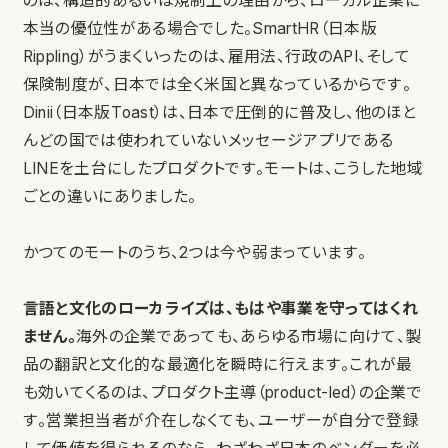
のは、構造的あるいは規制上の理由から、ローカル企業に
本当の優位性がある場合でした。SmartHR（日本版
Rippling）がうまくいったのは、雇用法、行政のAPI、そして
保険制度が、日本では全く米国と異なっているからです。
Dinii（日本版Toast）は、日本で圧倒的に普及し、他のほと
んどの国では使われていないメッセージアプリである
LINEを土台にしたプロダクトです。モートは、こうした地域
ごとの違いにありました。
かつてのモートのうち、2つは今や弱まっています。
言語と文化のローカライズは、もはや事業を守ってはくれ
ません。
海外の企業であっても、あらゆる市場に向けて、製
品の翻訳と文化的な最適化を瞬時に行えます。これが最
も効いてくるのは、プロダクト主導（product-led）の企業で
す。営業担当者が介在しなくても、ユーザーが自分で登録