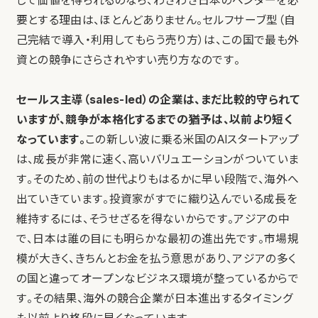
して価値を得られるのなら、わざわざ日本のベンダーを必
要とする理由は、ほとんどありません。セルフサーブ型（自
己完結で導入・利用してもらう売り方）は、この国で最も外
資との競争にさらされやすい売り方なのです。
セールス主導（sales-led）の企業は、まだ比較的守られて
いますが、競争が本格化するまでの猶予は、以前より短く
なっています。
この新しい波に乗る米国のAIスタートアップ
は、成長が非常に速く、高いバリュエーションがついていま
す。そのため、前の世代よりもはるかに早い段階で、海外へ
出ていきています。投資家がすでに織り込んでいる成長を
維持するには、そうせざるを得ないからです。アジアの中
で、日本は誰の目にも明らかな最初の進出先です。市場規
模が大きく、きちんとお金を払う意思があり、アジアの多く
の国と違ってオープンなビジネス環境が整っているからで
す。その結果、海外の競合企業が日本進出するタイミング