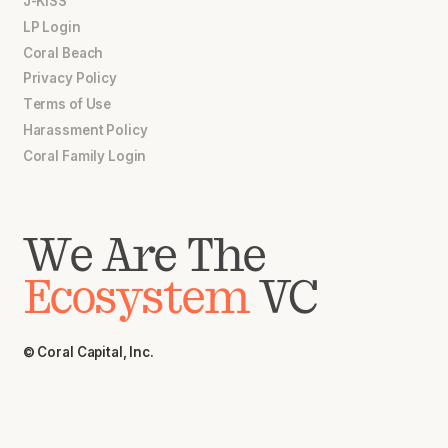
J-KISS
LP Login
Coral Beach
Privacy Policy
Terms of Use
Harassment Policy
Coral Family Login
We Are The
Ecosystem
VC
© Coral Capital, Inc.