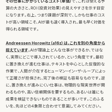
その仕事にかかっているコスト（単価）
で、これは使える予
算の大きさと、ROI（投資対効果）の見えやすさを示す目安
になります。右上、つまり課題が深刻で、しかも仕事のコス
トが高い領域こそ、AIが最も速く導入され、最も早く対価を
得られる領域です。
Andreessen Horowitz（a16z）は、これを別の角度から
捉えています
。AIが理論上どんな仕事ができるか、ではな
く、実際にどこで導入されているか、という角度です。最初
に置き換えが進む仕事は、テキストを中心とした反復的な
作業で、人間が介在するヒューマン・イン・ザ・ループによっ
て正確さが担保され、完了後の検証も容易なものです。逆
に、置き換えが進みにくい仕事は、物理的な現実世界が関
わるものや、高い信頼関係を要するもの、あるいは誰にも
成果を検証できないものであることが多いです。このふる
いを、先ほどの4象限と合わせて意識してみてください。