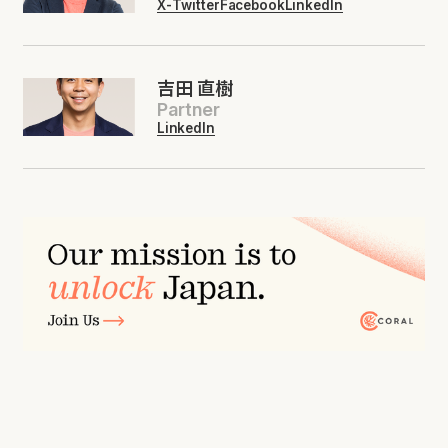
X-Twitter
Facebook
LinkedIn
吉田 直樹
Partner
LinkedIn