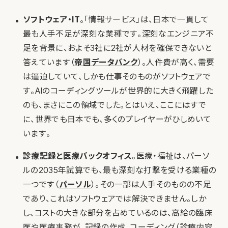
ソフトウェア・IT
。「情報サービス」は、日本で一貫して
最も人手不足が深刻な業種です。深刻なエンジニア不
足を背景に、およそ3社に2社が人材を確保できないと
答えています（
帝国データバンク
）。人件費が高く、需要
は逼迫していて、しかも仕事そのものがソフトウェアで
す。AIのコーディングツールが世界的に大きく飛躍した
のも、まさにこの領域でした。とはいえ、ここにはすで
に、世界でも日本でも、多くのプレイヤーがひしめいて
います。
診療記録と医療バックオフィス
。医療・福祉は、パーソ
ルの2035年試算でも、最も深刻な打撃を受ける業種の
一つです（
パーソル
）。その一部は人手そのものの不足
であり、これはソフトウェアでは解決できません。しか
し、コストの大きな部分を占めているのは、高給の臨床
医や医療事務が、記録の作成、コーディング（診療内容