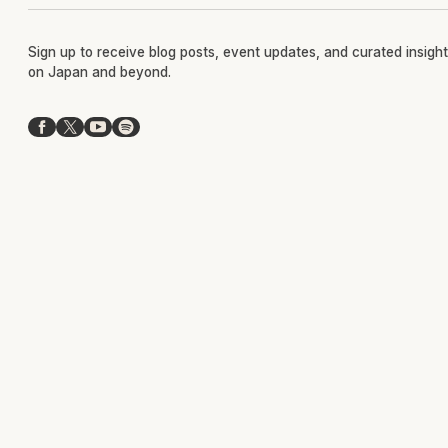
Sign up to receive blog posts, event updates, and curated insigh
on Japan and beyond.
Facebook
X
YouTube
Spotify