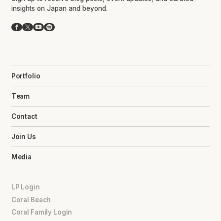
insights on Japan and beyond.
Facebook
X
YouTube
Spotify
Portfolio
Team
Contact
Join Us
Media
LP Login
Coral Beach
Coral Family Login