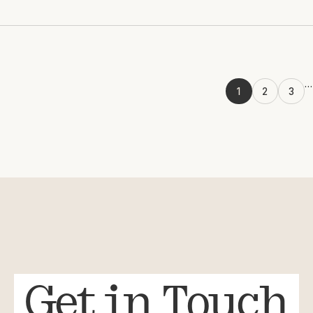
…
1
2
3
Get in Touch