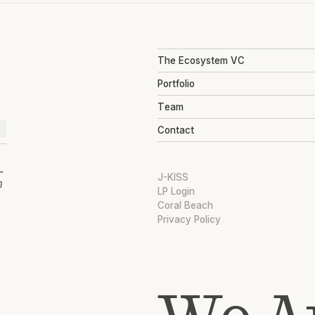
The Ecosystem VC
Portfolio
Team
Contact
ー
J-KISS
的
LP Login
Coral Beach
Privacy Policy