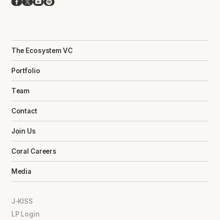
Facebook
X
YouTube
Spotify
The Ecosystem VC
Portfolio
Team
Contact
Join Us
Coral Careers
Media
J-KISS
LP Login