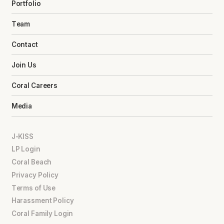
Portfolio
Team
Contact
Join Us
Coral Careers
Media
J-KISS
LP Login
Coral Beach
Privacy Policy
Terms of Use
Harassment Policy
Coral Family Login