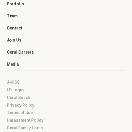
Portfolio
Team
Contact
Join Us
Coral Careers
Media
J-KISS
LP Login
Coral Beach
Privacy Policy
Terms of Use
Harassment Policy
Coral Family Login