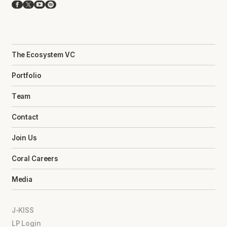
Facebook
X
YouTube
Spotify
The Ecosystem VC
Portfolio
Team
Contact
Join Us
Coral Careers
Media
J-KISS
LP Login