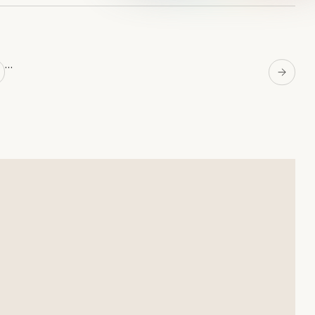
…
Next