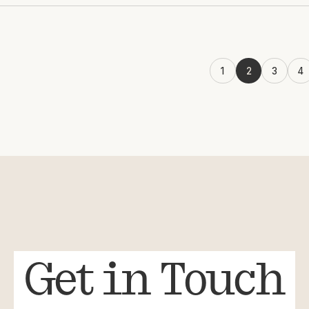
1
2
3
4
us
Get in Touch