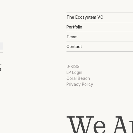
The Ecosystem VC
Portfolio
Team
Contact
ー
J-KISS
的
LP Login
Coral Beach
Privacy Policy
We A