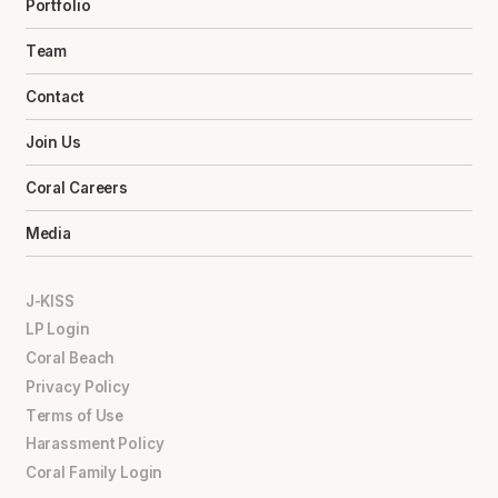
Portfolio
Team
Contact
Join Us
Coral Careers
Media
J-KISS
LP Login
Coral Beach
Privacy Policy
Terms of Use
Harassment Policy
Coral Family Login