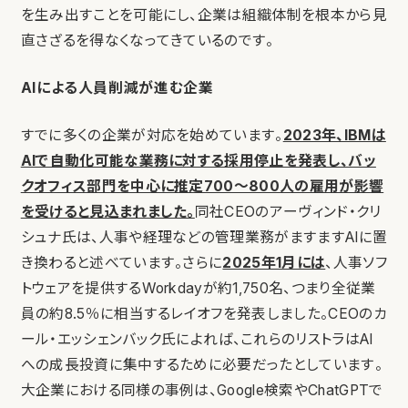
を生み出すことを可能にし、企業は組織体制を根本から見
直さざるを得なくなってきているのです。
AIによる人員削減が進む企業
すでに多くの企業が対応を始めています。
2023年、IBMは
AIで自動化可能な業務に対する採用停止を発表し、バッ
クオフィス部門を中心に推定700〜800人の雇用が影響
を受けると見込まれました。
同社CEOのアーヴィンド・クリ
シュナ氏は、人事や経理などの管理業務がますますAIに置
き換わると述べています。さらに
2025年1月には
、人事ソフ
トウェアを提供するWorkdayが約1,750名、つまり全従業
員の約8.5％に相当するレイオフを発表しました。CEOのカ
ール・エッシェンバック氏によれば、これらのリストラはAI
への成長投資に集中するために必要だったとしています。
大企業における同様の事例は、Google検索やChatGPTで