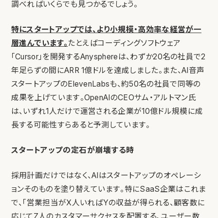
調べればいくらでも見つかるでしょう。
特にスタートアップでは、より小規模・高効率な経営が一
層進んでいます。
たとえばコーディングソフトウェア
「Cursor」を開発するAnysphereは、わずか20名の社員で2
年足らずの間にARR 1億ドルを達成しました。また、AI音声
スタートアップのElevenLabsも、約50名の社員で同等の
成果を上げています。OpenAIのCEOサム・アルトマン氏
は、いずれ1人だけで運営される企業が10億ドル規模に成
長する可能性すらあると予測しています。
スタートアップの定石が崩壊する時
採用計画だけではなく、AIはスタートアップのオペレーシ
ョンそのものを塗り替えています。特にSaaS企業はこれま
で、「営業担当がX人いればYの収益が得られる、顧客数に
応じてZ人のカスタマーサクセスを配置する、ユーザー数