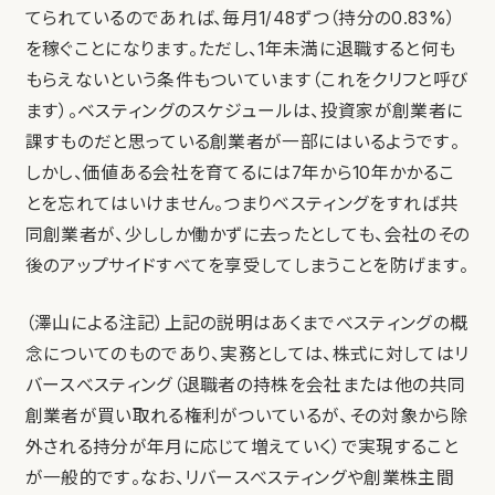
てられているのであれば、毎月1/48ずつ（持分の0.83%）
を稼ぐことになります。ただし、1年未満に退職すると何も
もらえないという条件もついています（これをクリフと呼び
ます）。ベスティングのスケジュールは、投資家が創業者に
課すものだと思っている創業者が一部にはいるようです。
しかし、価値ある会社を育てるには7年から10年かかるこ
とを忘れてはいけません。つまりベスティングをすれば共
同創業者が、少ししか働かずに去ったとしても、会社のその
後のアップサイドすべてを享受してしまうことを防げます。
（澤山による注記）上記の説明はあくまでべスティングの概
念についてのものであり、実務としては、株式に対してはリ
バースべスティング（退職者の持株を会社または他の共同
創業者が買い取れる権利がついているが、その対象から除
外される持分が年月に応じて増えていく）で実現すること
が一般的です。なお、リバースべスティングや創業株主間