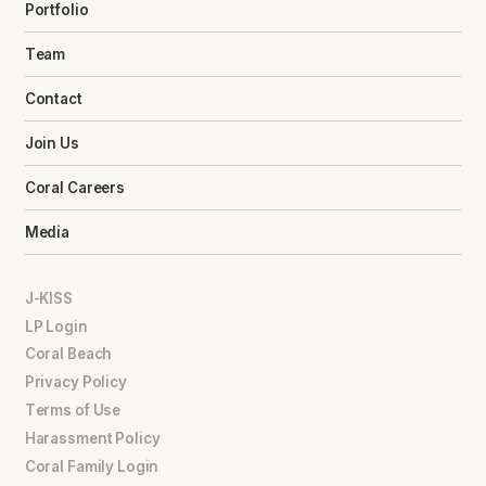
Portfolio
Team
Contact
Join Us
Coral Careers
Media
J-KISS
LP Login
Coral Beach
Privacy Policy
Terms of Use
Harassment Policy
Coral Family Login