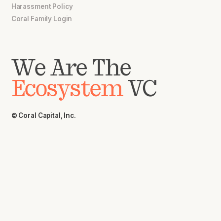
Harassment Policy
Coral Family Login
We Are The
Ecosystem
VC
© Coral Capital, Inc.