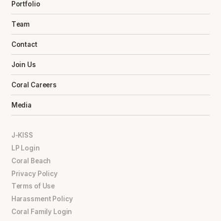
Portfolio
Team
Contact
Join Us
Coral Careers
Media
J-KISS
LP Login
Coral Beach
Privacy Policy
Terms of Use
Harassment Policy
Coral Family Login