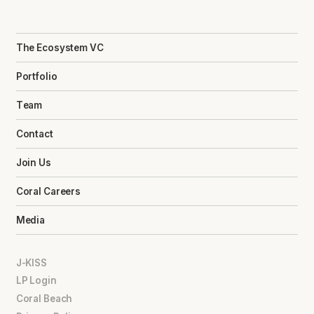
The Ecosystem VC
Portfolio
Team
Contact
Join Us
Coral Careers
Media
J-KISS
LP Login
Coral Beach