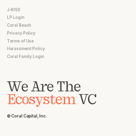
J-KISS
LP Login
Coral Beach
Privacy Policy
Terms of Use
Harassment Policy
Coral Family Login
We Are The
Ecosystem
VC
© Coral Capital, Inc.