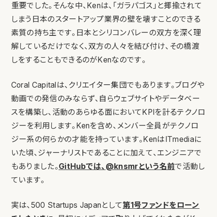
重要でした。そんな中、Kenは、「ガラパゴス」と揶揄されて
しまう日本のスタートアップ業界の壁を壊すことのできる
素質の持ち主です。日本とシリコンバレーの双方を深く理
解しているだけでなく、双方の人々を結び付け、その橋渡
しをすることもできるのがKenなのです。
Coral Capitalは、クリエイター集団でもあります。ブログや
動画での発信のみならず、自らウェブサイトやデータベー
スを構築し、活動のあらゆる面においてKPIを計るテクノロ
ジーを利用します。Kenを含め、メンバー全員がテクノロ
ジー系の何らかの才能を持っています。KenはITmediaに
いた頃、ジャーナリストであることに加えて、エンジニアで
もありました。
GitHubでは、@knsmrという名前
で活動し
ています。
実は、500 Startups Japanとして
第1号ファンドをローン