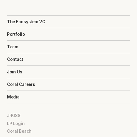
The Ecosystem VC
Portfolio
Team
Contact
Join Us
Coral Careers
Media
J-KISS
LP Login
Coral Beach