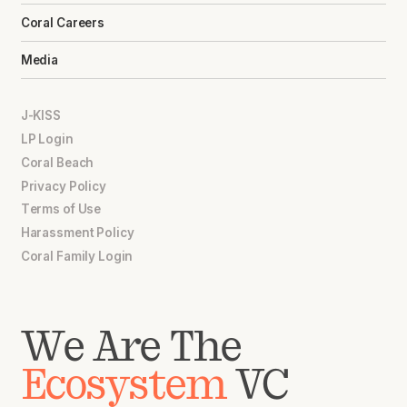
Coral Careers
Media
J-KISS
LP Login
Coral Beach
Privacy Policy
Terms of Use
Harassment Policy
Coral Family Login
We Are The
Ecosystem
VC