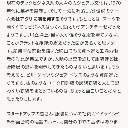
現在のテックビジネス系の人々のカジュアル文化は、1970
年代に業界を席巻し（そして一気に凋落した）伝説のゲー
ム会社
アタリに端を発する
そうです。もともとは「スーツを
着なくてもビジネスはつくれる」というアンチテーゼだった
ようですし、「（立場上）偉い人が偉そうな服を着ていない」
ことがフラットな組織の象徴だった面があるかと思いま
す。産業革命前後を描いた映画でみる資本家と工場労働
者の対比が典型ですが、人類の歴史を通して服装ほど社
会階層の違いを明示してきたものはないと思います。そう
考えると、ビル・ゲイツやジェフ・ベゾスのような資産家た
ちですら、私のようなユニクロ部族の民族衣装と大して違
わない衣装をまとっているのは、ちょっと面白いことだなと
思ったりもします。
スタートアップの皆さん、服装について社内ガイドラインや
外部面会時の暗黙のルール、自分の中での基準はありま