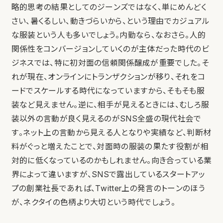
略的思考の結果としてのジーンズではなく、単にめんどく
さい、暑くるしい、動きづらいから、という理由でカジュアル
な服装という人も多いでしょう。内勤なら、なおさら。人的
関係性をコンバージョンしていくのが主体だった時代のビ
ジネスでは、特に初対面の信頼関係醸成が重要でした。そ
れが現在、オンラインにトランザクションが移り、それをコ
ードでスケールする時代になっていますから、そもそも服
装など見えません。逆に、相手が見えるときには、むしろ服
装以外の言動が良く見えるのがSNS全盛の現代社会で
す。ネット上の言動から見える人となりや実績など、判断材
料がぐっと増えたことで、対面時の服装の果たす役割が相
対的に低くなっているのかもしれません。向き合っている業
界によって違いますが、SNSで露出しているスタートアッ
プの創業社長であれば、Twitter上の発言のトーンのほう
が、ネクタイの色柄より大切という時代でしょう。