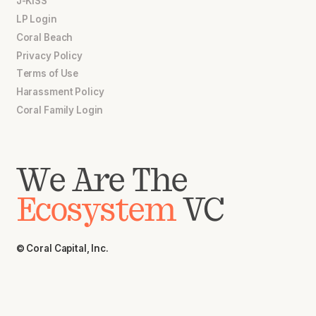
J-KISS
LP Login
Coral Beach
Privacy Policy
Terms of Use
Harassment Policy
Coral Family Login
We Are The
Ecosystem
VC
© Coral Capital, Inc.